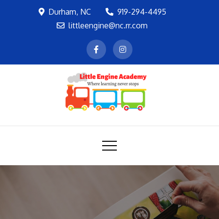
Skip
Durham, NC
919-294-4495
to
littleengine@nc.rr.com
content
LEA
Where learning never stops