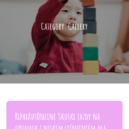
Category:
Gallery
RiparAutOnline Skutki jazdy na
oponach z niskim ciśnieniem dla