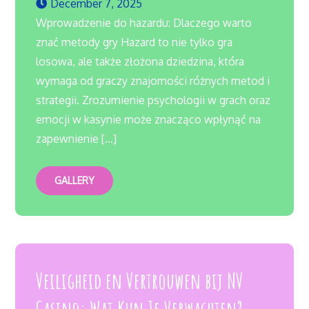
December 7, 2025
Wprowadzenie do hazardu: Dlaczego warto
znać metody gry Hazard to nie tylko gra
losowa, ale także złożona dziedzina, która
wymaga od graczy znajomości różnych metod i
strategii. Zrozumienie psychologii w grach oraz
emocji w kasynie może znacząco wpłynąć na
zapewnienie […]
GALLERY
Veiligheid en Vertrouwen bij NV
Casino: Wat Kun Je Verwachten?