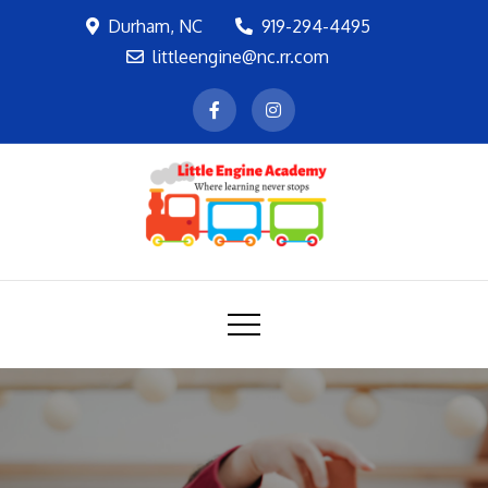
Skip
Durham, NC
919-294-4495
to
littleengine@nc.rr.com
content
LEA
Where learning never stops