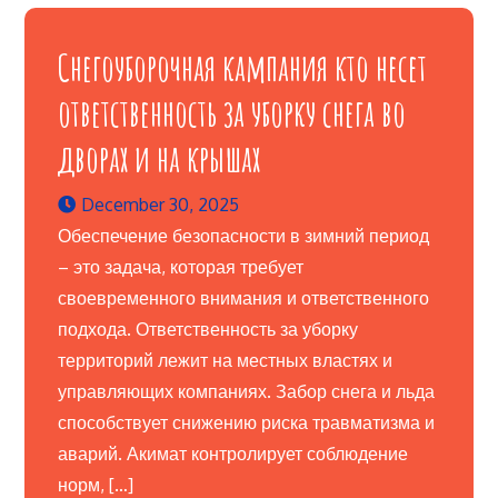
Снегоуборочная кампания кто несет
ответственность за уборку снега во
дворах и на крышах
December 30, 2025
Обеспечение безопасности в зимний период
– это задача, которая требует
своевременного внимания и ответственного
подхода. Ответственность за уборку
территорий лежит на местных властях и
управляющих компаниях. Забор снега и льда
способствует снижению риска травматизма и
аварий. Акимат контролирует соблюдение
норм, […]