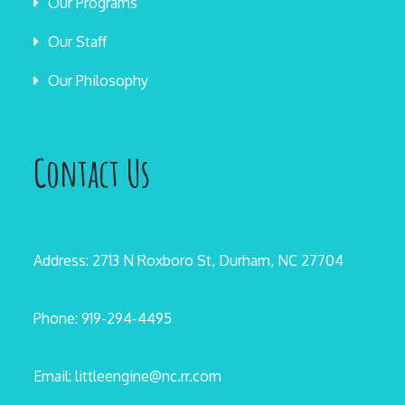
Our Programs
Our Staff
Our Philosophy
Contact Us
Address: 2713 N Roxboro St, Durham, NC 27704
Phone: 919-294-4495
Email: littleengine@nc.rr.com