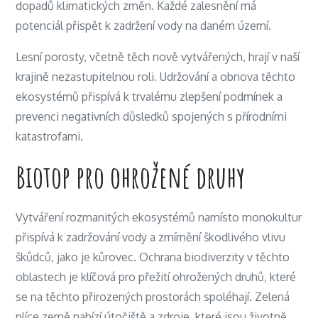
dopadů klimatických změn. Každé zalesnění má
potenciál přispět k zadržení vody na daném území.
Lesní porosty, včetně těch nově vytvářených, hrají v naší
krajině nezastupitelnou roli. Udržování a obnova těchto
ekosystémů přispívá k trvalému zlepšení podmínek a
prevenci negativních důsledků spojených s přírodními
katastrofami.
Biotop pro ohrožené druhy
Vytváření rozmanitých ekosystémů namísto monokultur
přispívá k zadržování vody a zmírnění škodlivého vlivu
škůdců, jako je kůrovec. Ochrana biodiverzity v těchto
oblastech je klíčová pro přežití ohrožených druhů, které
se na těchto přirozených prostorách spoléhají. Zelená
plíce země nabízí útočiště a zdroje, které jsou životně