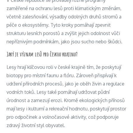
V České republice se provádějí různé programy
zaměřené na ochranu lesů proti klimatickým změnám,
včetně zalesňování, výsadby odolných druhů stromů a
péče o ekosystémy. Tyto kroky pomáhají zpevnit
strukturu lesních porostů a zvýšit jejich odolnost vůči
nepříznivým podmínkám, jako jsou sucho nebo škůdci.
Jaký je význam lesů pro českou krajinu?
Lesy hrají klíčovou roli v české krajině tím, že poskytují
biotopy pro místní faunu a flóru. Zároveň přispívají k
udržení přírodních procesů, jako je oběh živin a regulace
vodních toků. Lesy také pomáhají udržovat půdní
úrodnost a zamezují erozi. Kromě ekologických přínosů
mají lesy i kulturní a rekreační hodnotu, poskytují prostor
pro odpočinek a volnočasové aktivity, což podporuje
zdravý životní styl obyvatel.