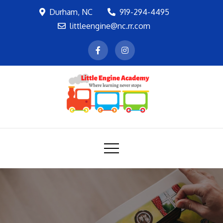
Skip
Durham, NC
919-294-4495
to
littleengine@nc.rr.com
content
LEA
Where learning never stops