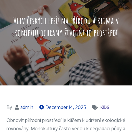
Vliv českých lesů na přírodu a klima v
kontextu ochrany životního prostředí
By
admin
December 14, 2025
KIDS
Obnovit přírodní prostředí je klíčem k udržení ekologické
rovnováhy. Monokultury často vedou k degradaci půdy a