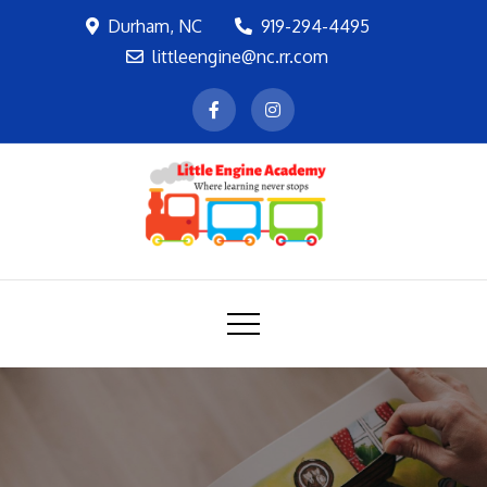
Skip
Durham, NC
919-294-4495
to
littleengine@nc.rr.com
content
LEA
Where learning never stops