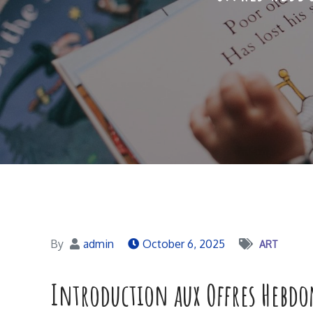
By
admin
October 6, 2025
ART
Introduction aux Offres Hebdo