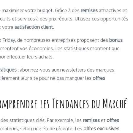
e maximiser votre budget. Grâce à des
remises
attractives et
uits et services à des prix réduits. Utilisez ces opportunités
t votre
satisfaction client
.
 Friday, de nombreuses entreprises proposent des
bonus
mentent vos économies. Les statistiques montrent que
 effectuer leurs achats.
ratiques
: abonnez-vous aux newsletters des marques,
ulièrement leur site pour ne pas manquer les
offres
Comprendre les Tendances du Marché
es statistiques clés. Par exemple, les
remises
et
offres
ateurs, selon une étude récente. Les
offres exclusives