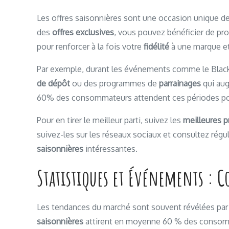
Les offres saisonnières sont une occasion unique d
des
offres exclusives
, vous pouvez bénéficier de prod
pour renforcer à la fois votre
fidélité
à une marque e
Par exemple, durant les événements comme le Black
de dépôt
ou des programmes de
parrainages
qui aug
60% des consommateurs attendent ces périodes pour
Pour en tirer le meilleur parti, suivez les
meilleures p
suivez-les sur les réseaux sociaux et consultez rég
saisonnières
intéressantes.
Statistiques et Événements : 
Les tendances du marché sont souvent révélées par d
saisonnières
attirent en moyenne 60 % des consomm