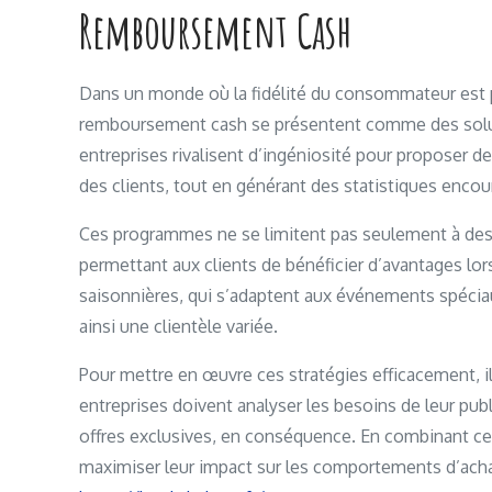
Remboursement Cash
Dans un monde où la fidélité du consommateur est 
remboursement cash se présentent comme des solutio
entreprises rivalisent d’ingéniosité pour proposer de
des clients, tout en générant des statistiques enco
Ces programmes ne se limitent pas seulement à des 
permettant aux clients de bénéficier d’avantages lo
saisonnières, qui s’adaptent aux événements spéciau
ainsi une clientèle variée.
Pour mettre en œuvre ces stratégies efficacement, il
entreprises doivent analyser les besoins de leur publi
offres exclusives, en conséquence. En combinant ces 
maximiser leur impact sur les comportements d’achat 