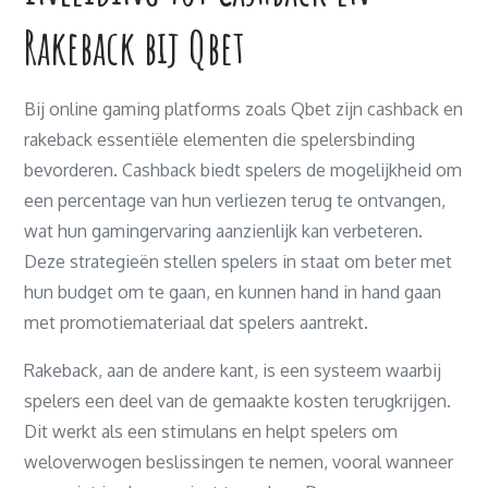
Rakeback bij Qbet
Bij online gaming platforms zoals Qbet zijn cashback en
rakeback essentiële elementen die spelersbinding
bevorderen. Cashback biedt spelers de mogelijkheid om
een percentage van hun verliezen terug te ontvangen,
wat hun gamingervaring aanzienlijk kan verbeteren.
Deze strategieën stellen spelers in staat om beter met
hun budget om te gaan, en kunnen hand in hand gaan
met promotiemateriaal dat spelers aantrekt.
Rakeback, aan de andere kant, is een systeem waarbij
spelers een deel van de gemaakte kosten terugkrijgen.
Dit werkt als een stimulans en helpt spelers om
weloverwogen beslissingen te nemen, vooral wanneer