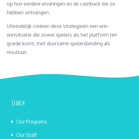
op hun eerdere ervaringen en de cashback die ze
hebben ontvangen.
Uiteindelijk creëren deze strategieën een win-
winsituatie die zowel spelers als het platform ten
goede komt, met duurzame spelersbinding als
resultaat.
Search
Our Programs
Our Staff