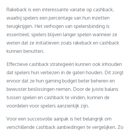
Rakeback is een interessante variatie op cashback,
waarbij spelers een percentage van hun inzetten
terugkrijgen. Het verhogen van spelersbinding is
essentieel; spelers blijven langer spelen wanneer ze
weten dat ze initiatieven zoals rakeback en cashback
kunnen benutten.
Effectieve cashback strategieën kunnen ook inhouden
dat spelers hun verliezen in de gaten houden. Dit zorgt
ervoor dat ze hun gaming budget beter beheren en
bewuster beslissingen nemen. Door de juiste balans
tussen spelen en cashback te vinden, kunnen de
voordelen voor spelers aanzienlijk zijn.
Voor een succesvolle aanpak is het belangrijk om
verschillende cashback aanbiedingen te vergelijken. Zo