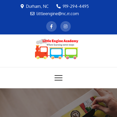
Skip
Durham, NC
919-294-4495
to
littleengine@nc.rr.com
content
LEA
Where learning never stops