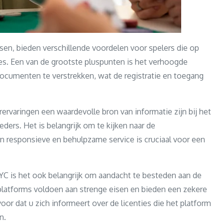
en, bieden verschillende voordelen voor spelers die op
ces. Een van de grootste pluspunten is het verhoogde
ocumenten te verstrekken, wat de registratie en toegang
rvaringen een waardevolle bron van informatie zijn bij het
ders. Het is belangrijk om te kijken naar de
n responsieve en behulpzame service is cruciaal voor een
YC is het ook belangrijk om aandacht te besteden aan de
platforms voldoen aan strenge eisen en bieden een zekere
or dat u zich informeert over de licenties die het platform
n.