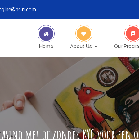
engine@nc.rr.com
ver stops
Home
About Us
Our Progr
e casino met of zonder KYC voor een 