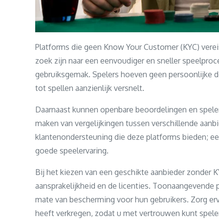
Platforms die geen Know Your Customer (KYC) vereis
zoek zijn naar een eenvoudiger en sneller speelpro
gebruiksgemak. Spelers hoeven geen persoonlijke d
tot spellen aanzienlijk versnelt.
Daarnaast kunnen openbare beoordelingen en spelere
maken van vergelijkingen tussen verschillende aanbie
klantenondersteuning die deze platforms bieden; ee
goede speelervaring.
Bij het kiezen van een geschikte aanbieder zonder K
aansprakelijkheid en de licenties. Toonaangevende 
mate van bescherming voor hun gebruikers. Zorg ervo
heeft verkregen, zodat u met vertrouwen kunt spele