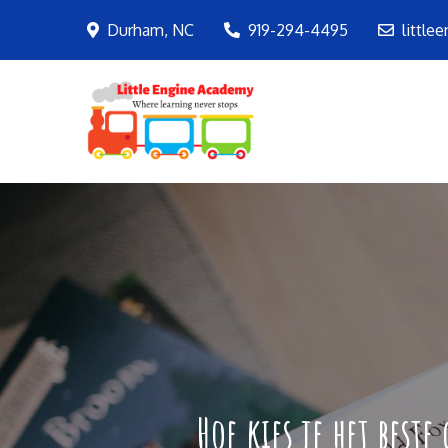
Skip
Durham, NC
919-294-4495
little
to
content
LEA
Where learning ne
Hoe kies je het best