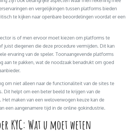
ning zijn ook belangrijke aspecten waar men rekening mee
erservaringen en vergelijkingen tussen platforms bieden
ritisch te kijken naar openbare beoordelingen voordat er een
ctor is of men ervoor moet kiezen om platforms te
f juist diegenen die deze procedure vermijden. Dit kan
ele ervaring van de speler. Toonaangevende platforms
g aan te pakken, wat de noodzaak benadrukt om goed
 aanbieder.
g om niet alleen naar de functionaliteit van de sites te
. Dit helpt om een beter beeld te krijgen van de
ng. Het maken van een weloverwogen keuze kan de
aan een aangenamere tijd in de online gokindustrie.
er KYC: Wat u moet weten