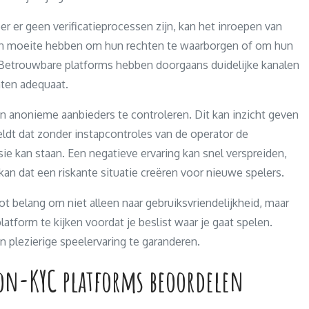
r er geen verificatieprocessen zijn, kan het inroepen van
nen moeite hebben om hun rechten te waarborgen of om hun
 Betrouwbare platforms hebben doorgaans duidelijke kanalen
ten adequaat.
 anonieme aanbieders te controleren. Dit kan inzicht geven
eldt dat zonder instapcontroles van de operator de
e kan staan. Een negatieve ervaring kan snel verspreiden,
an dat een riskante situatie creëren voor nieuwe spelers.
root belang om niet alleen naar gebruiksvriendelijkheid, maar
atform te kijken voordat je beslist waar je gaat spelen.
 plezierige speelervaring te garanderen.
on-KYC platforms beoordelen