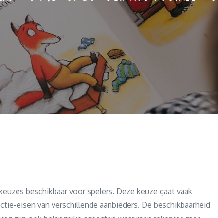
e keuzes beschikbaar voor spelers. Deze keuze gaat vaak
ctie-eisen van verschillende aanbieders. De beschikbaarheid