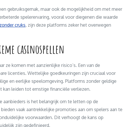
leen gebruiksgemak, maar ook de mogelijkheid om met meer
verbeterde spelerervaring, vooral voor diegenen die waarde
zonder cruks
, zijn deze platforms zeker het overwegen
ieme casinospellen
r ze komen met aanzienlijke risico’s. Een van de
re licenties. Wettelijke goedkeuringen zijn cruciaal voor
lige en eerlijke speelomgeving. Platforms zonder geldige
kan leiden tot ernstige financiële verliezen.
e aanbieders is het belangrijk om te letten op de
bieden vaak aantrekkelijke promoties aan om spelers aan te
nduidelijke voorwaarden. Dit verhoogt de kans op
idelijk zijn gedefinieerd.