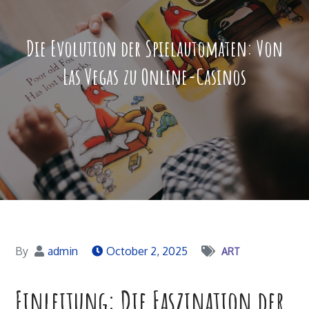
Die Evolution der Spielautomaten: Von
Las Vegas zu Online-Casinos
By
admin
October 2, 2025
ART
Einleitung: Die Faszination der