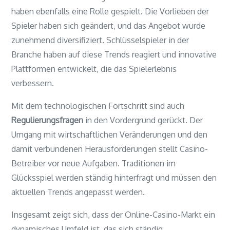
haben ebenfalls eine Rolle gespielt. Die Vorlieben der
Spieler haben sich geändert, und das Angebot wurde
zunehmend diversifiziert. Schlüsselspieler in der
Branche haben auf diese Trends reagiert und innovative
Plattformen entwickelt, die das Spielerlebnis
verbessern.
Mit dem technologischen Fortschritt sind auch
Regulierungsfragen
in den Vordergrund gerückt. Der
Umgang mit wirtschaftlichen Veränderungen und den
damit verbundenen Herausforderungen stellt Casino-
Betreiber vor neue Aufgaben. Traditionen im
Glücksspiel werden ständig hinterfragt und müssen den
aktuellen Trends angepasst werden.
Insgesamt zeigt sich, dass der Online-Casino-Markt ein
dynamisches Umfeld ist, das sich ständig