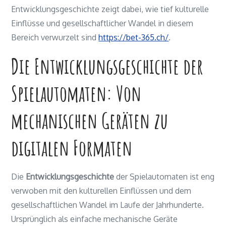
Entwicklungsgeschichte zeigt dabei, wie tief kulturelle
Einflüsse und gesellschaftlicher Wandel in diesem
Bereich verwurzelt sind
https://bet-365.ch/
.
Die Entwicklungsgeschichte der
Spielautomaten: Von
mechanischen Geräten zu
digitalen Formaten
Die
Entwicklungsgeschichte
der Spielautomaten ist eng
verwoben mit den kulturellen Einflüssen und dem
gesellschaftlichen Wandel im Laufe der Jahrhunderte.
Ursprünglich als einfache mechanische Geräte