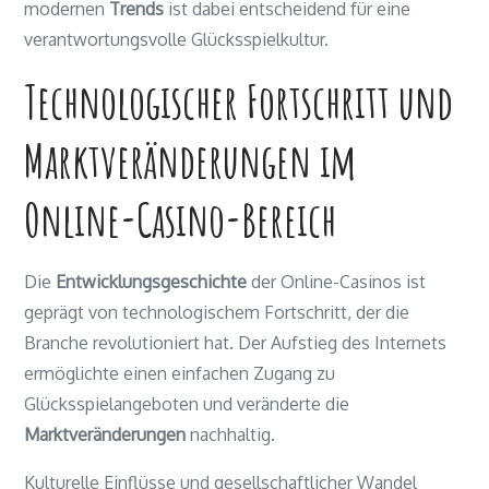
modernen
Trends
ist dabei entscheidend für eine
verantwortungsvolle Glücksspielkultur.
Technologischer Fortschritt und
Marktveränderungen im
Online-Casino-Bereich
Die
Entwicklungsgeschichte
der Online-Casinos ist
geprägt von technologischem Fortschritt, der die
Branche revolutioniert hat. Der Aufstieg des Internets
ermöglichte einen einfachen Zugang zu
Glücksspielangeboten und veränderte die
Marktveränderungen
nachhaltig.
Kulturelle Einflüsse und gesellschaftlicher Wandel