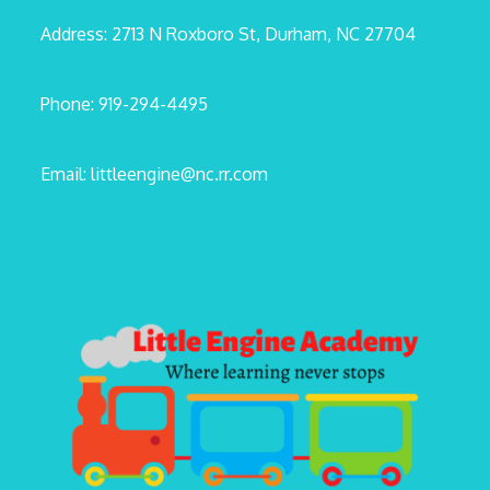
Address: 2713 N Roxboro St, Durham, NC 27704
Phone: 919-294-4495
Email: littleengine@nc.rr.com