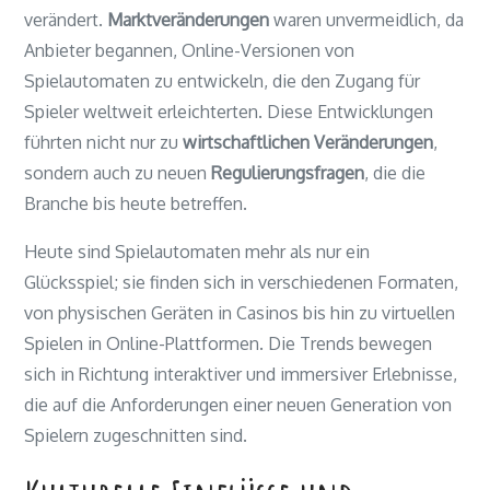
verändert.
Marktveränderungen
waren unvermeidlich, da
Anbieter begannen, Online-Versionen von
Spielautomaten zu entwickeln, die den Zugang für
Spieler weltweit erleichterten. Diese Entwicklungen
führten nicht nur zu
wirtschaftlichen Veränderungen
,
sondern auch zu neuen
Regulierungsfragen
, die die
Branche bis heute betreffen.
Heute sind Spielautomaten mehr als nur ein
Glücksspiel; sie finden sich in verschiedenen Formaten,
von physischen Geräten in Casinos bis hin zu virtuellen
Spielen in Online-Plattformen. Die Trends bewegen
sich in Richtung interaktiver und immersiver Erlebnisse,
die auf die Anforderungen einer neuen Generation von
Spielern zugeschnitten sind.