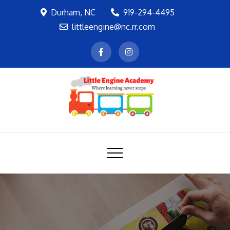
Skip
Durham, NC
919-294-4495
to
littleengine@nc.rr.com
content
LEA
Where learning never stops