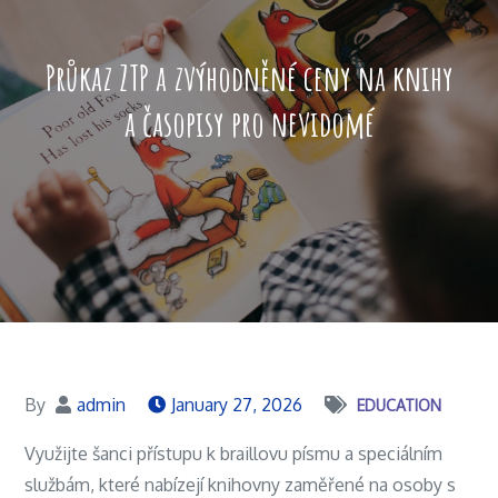
Průkaz ZTP a zvýhodněné ceny na knihy
a časopisy pro nevidomé
By
admin
January 27, 2026
EDUCATION
Využijte šanci přístupu k braillovu písmu a speciálním
službám, které nabízejí knihovny zaměřené na osoby s