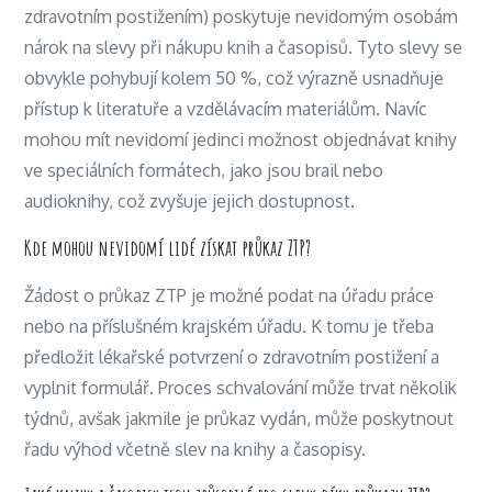
zdravotním postižením) poskytuje nevidomým osobám
nárok na slevy při nákupu knih a časopisů. Tyto slevy se
obvykle pohybují kolem 50 %, což výrazně usnadňuje
přístup k literatuře a vzdělávacím materiálům. Navíc
mohou mít nevidomí jedinci možnost objednávat knihy
ve speciálních formátech, jako jsou brail nebo
audioknihy, což zvyšuje jejich dostupnost.
Kde mohou nevidomí lidé získat průkaz ZTP?
Žádost o průkaz ZTP je možné podat na úřadu práce
nebo na příslušném krajském úřadu. K tomu je třeba
předložit lékařské potvrzení o zdravotním postižení a
vyplnit formulář. Proces schvalování může trvat několik
týdnů, avšak jakmile je průkaz vydán, může poskytnout
řadu výhod včetně slev na knihy a časopisy.