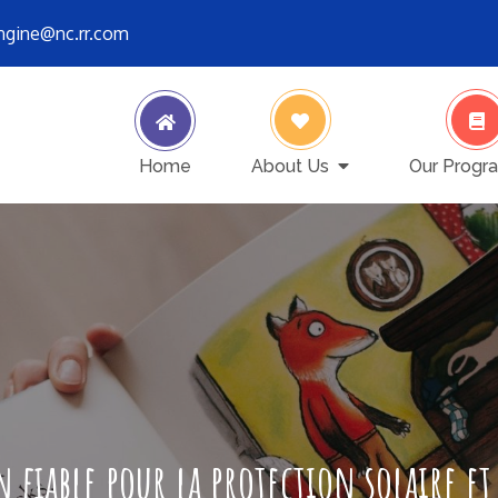
engine@nc.rr.com
ver stops
Home
About Us
Our Progr
 fiable pour la protection solaire e