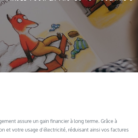
gement assure un gain financier à long terme. Grâce à
n et votre usage d’électricité, réduisant ainsi vos factures