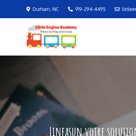
Skip
Durham, NC
919-294-4495
little
to
content
LEA
Where learning ne
Lineasun votre solution