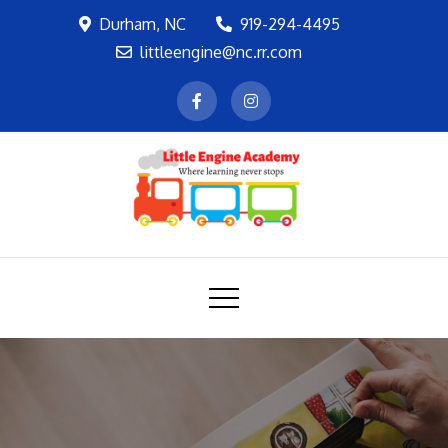
Skip
Durham, NC
919-294-4495
to
littleengine@nc.rr.com
content
LEA
Where learning never stops