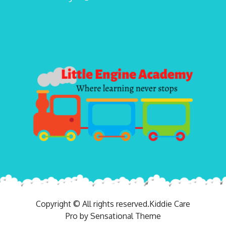
Copyright © All rights reserved.Kiddie Care
Pro by Sensational Theme